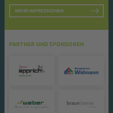
MEHR IMPRESSIONEN
PARTNER UND SPONSOREN
Apprich Baustoffe
Baucenter Hans
GmbH & Co. KG
Widmann GmbH &
Co. KG
Baumschule Weber
braun-steine GmbH