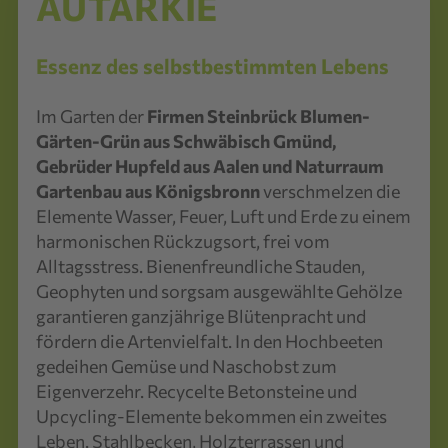
AUTARKIE
Essenz des selbstbestimmten Lebens
Im Garten der
Firmen Steinbrück Blumen-
Gärten-Grün aus Schwäbisch Gmünd,
Gebrüder Hupfeld aus Aalen und Naturraum
Gartenbau aus Königsbronn
verschmelzen die
Elemente Wasser, Feuer, Luft und Erde zu einem
harmonischen Rückzugsort, frei vom
Alltagsstress. Bienenfreundliche Stauden,
Geophyten und sorgsam ausgewählte Gehölze
garantieren ganzjährige Blütenpracht und
fördern die Artenvielfalt. In den Hochbeeten
gedeihen Gemüse und Naschobst zum
Eigenverzehr. Recycelte Betonsteine und
Upcycling-Elemente bekommen ein zweites
Leben. Stahlbecken, Holzterrassen und