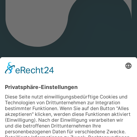
MEHR ÜBER DIE LGS ELLWANGEN
Blumen- & Garten-Vielfalt
Natur pur vom 24.04.26 bis zum 04.10.26.
Veranstaltungen für die Großen & die Kleinen
Kunst, Konzerte & Kultur mit regionalen Stars
Kochevents & Festivals, Action, Sport & Spaß