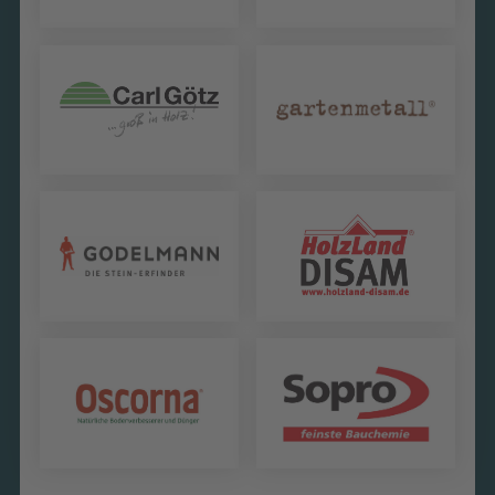
Carl Götz GmbH
Gartenmetall -
Thumm Technologie
GmbH
GODELMANN GMBH
Holzland Disam
& CO. KG
GmbH
OSCORNA-DÜNGER
Sopro Bauchemie
GmbH & Co. KG
GmbH