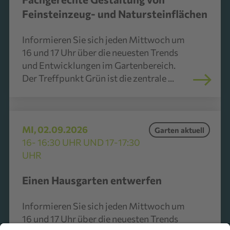
Feinsteinzeug- und Natursteinflächen
Informieren Sie sich jeden Mittwoch um
16 und 17 Uhr über die neuesten Trends
und Entwicklungen im Gartenbereich.
Der Treffpunkt Grün ist die zentrale ...
MI, 02.09.2026
Garten aktuell
16- 16:30 UHR UND 17-17:30
UHR
Einen Hausgarten entwerfen
Informieren Sie sich jeden Mittwoch um
16 und 17 Uhr über die neuesten Trends